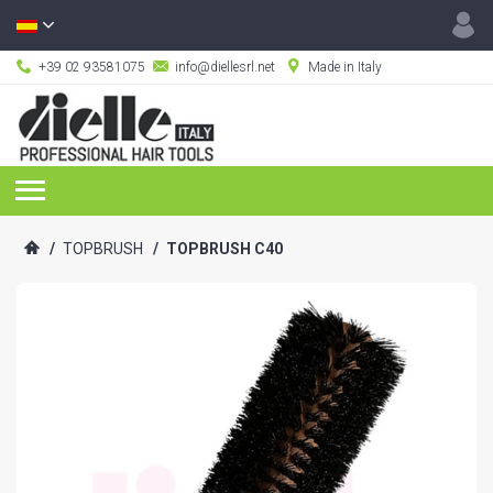
+39 02 93581075
info@diellesrl.net
Made in Italy
/
TOPBRUSH
/
TOPBRUSH C40