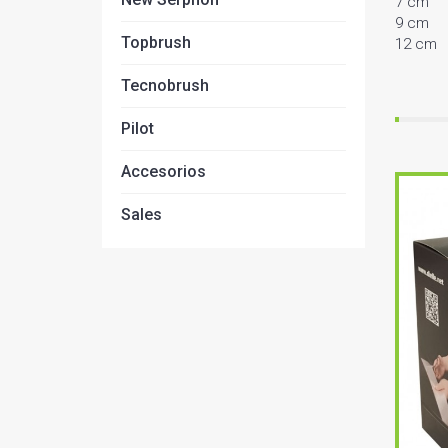
7 cm
9 cm
Topbrush
12 cm
Tecnobrush
Pilot
Accesorios
Sales