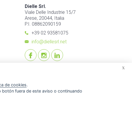
Dielle Srl.
Viale Delle Industrie 15/7
Arese, 20044, Italia
P.I. 08862090159
+39 02 93581075
info@diellesrl.net
X
ica de cookies
.
o botón fuera de este aviso o continuando
© 2026 Dielle Srl.. Todos los derechos reservados. -
Credits