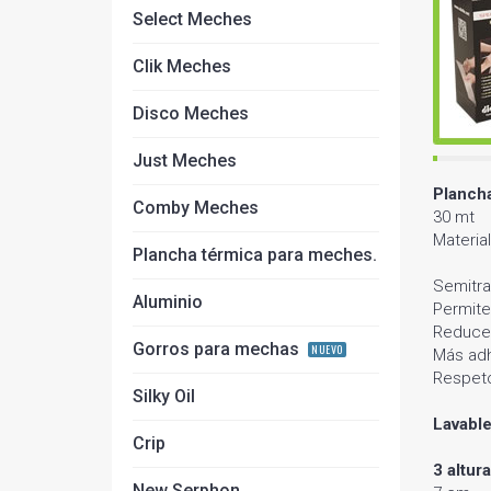
Select Meches
Clik Meches
Disco Meches
Just Meches
Planch
Comby Meches
30 mt
Materia
Plancha térmica para meches.
Semitran
Aluminio
Permite
Reduce 
Gorros para mechas
NUEVO
Más adh
Respeto
Silky Oil
Lavable
Crip
3 altur
New Serphon