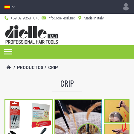
+39 02 93581075
info@diellesrl.net
Made in Italy
/
PRODUCTOS
/
CRIP
CRIP