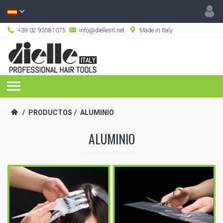
+39 02 93581075
info@diellesrl.net
Made in Italy
/
PRODUCTOS
/
ALUMINIO
ALUMINIO