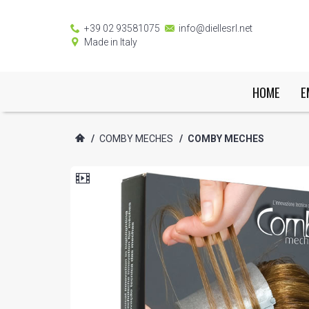
+39 02 93581075
info@diellesrl.net
Made in Italy
HOME
E
/
COMBY MECHES
/
COMBY MECHES