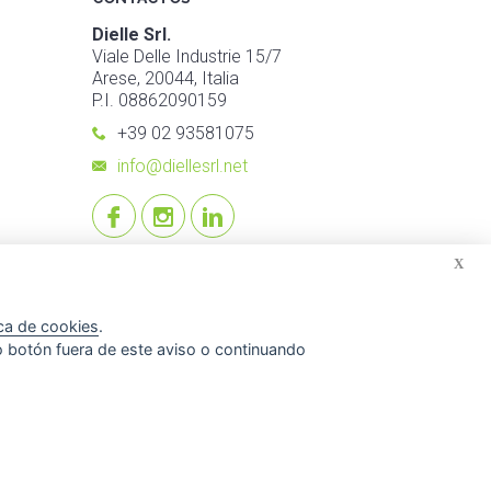
Dielle Srl.
Viale Delle Industrie 15/7
Arese, 20044, Italia
P.I. 08862090159
+39 02 93581075
info@diellesrl.net
X
ica de cookies
.
o botón fuera de este aviso o continuando
© 2026 Dielle Srl.. Todos los derechos reservados. -
Credits