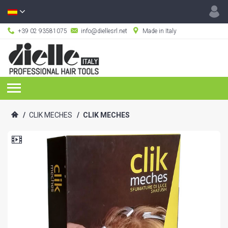
+39 02 93581075
info@diellesrl.net
Made in Italy
/
CLIK MECHES
/
CLIK MECHES