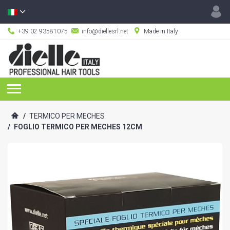
+39 02 93581075
info@diellesrl.net
Made in Italy
/
TERMICO PER MECHES
/
FOGLIO TERMICO PER MECHES 12CM