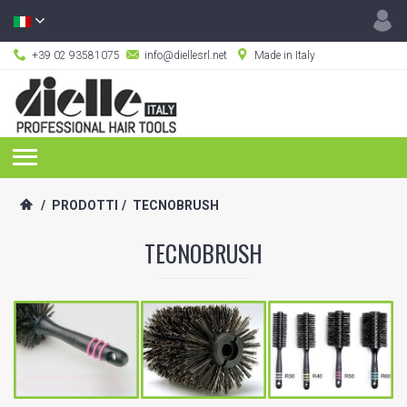
+39 02 93581075
info@diellesrl.net
Made in Italy
/
PRODOTTI
/
TECNOBRUSH
TECNOBRUSH