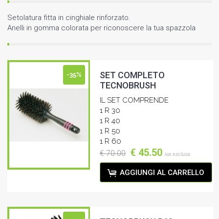
Setolatura fitta in cinghiale rinforzato.
Anelli in gomma colorata per riconoscere la tua spazzola
SET COMPLETO
-35%
TECNOBRUSH
IL SET COMPRENDE
1 R 30
1 R 40
1 R 50
1 R 60
€ 45.50
€ 70.00
iva esclusa
AGGIUNGI AL CARRELLO