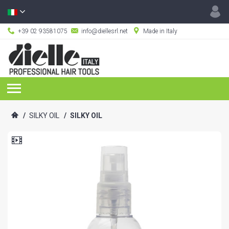
+39 02 93581075
info@diellesrl.net
Made in Italy
/
SILKY OIL
/
SILKY OIL