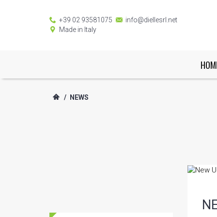
+39 02 93581075
info@diellesrl.net
Made in Italy
HOM
/
NEWS
N