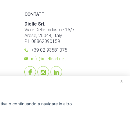
CONTATTI
Dielle Srl.
Viale Delle Industrie 15/7
Arese, 20044, Italy
P.I. 08862090159
+39 02 93581075
info@diellesrl.net
X
mativa o continuando a navigare in altro
© 2026 Dielle Srl.. Tutti i diritti riservati. -
Crediti