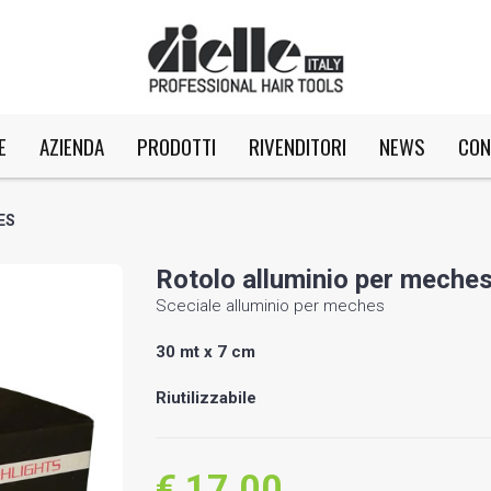
E
AZIENDA
PRODOTTI
RIVENDITORI
NEWS
CON
ES
Rotolo alluminio per meche
Sceciale alluminio per meches
30 mt x 7 cm
Riutilizzabile
€ 17.00