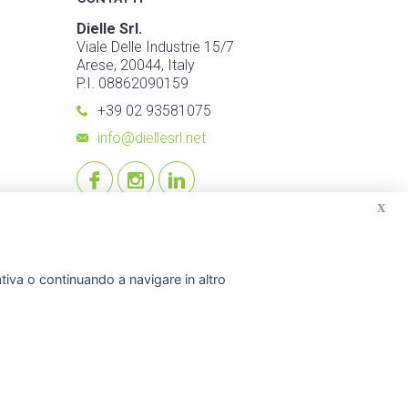
Dielle Srl.
Viale Delle Industrie 15/7
Arese, 20044, Italy
P.I. 08862090159
+39 02 93581075
info@diellesrl.net
X
mativa o continuando a navigare in altro
© 2026 Dielle Srl.. Tutti i diritti riservati. -
Crediti