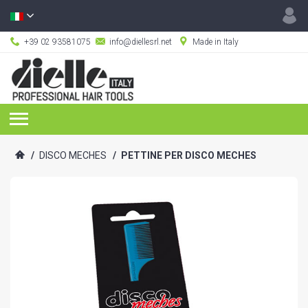
+39 02 93581075
info@diellesrl.net
Made in Italy
/
DISCO MECHES
/
PETTINE PER DISCO MECHES