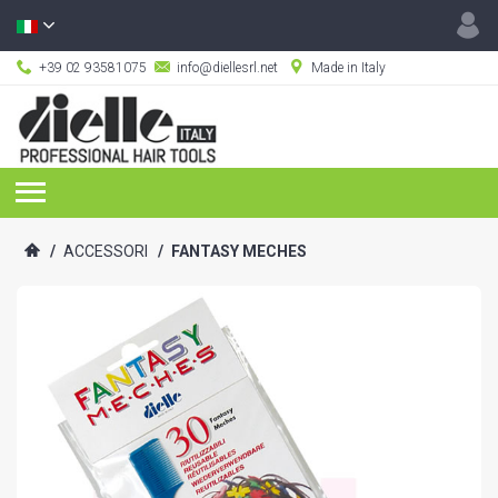
+39 02 93581075
info@diellesrl.net
Made in Italy
/
ACCESSORI
/
FANTASY MECHES